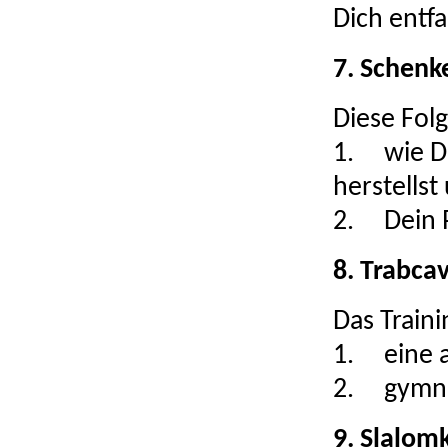
Dich entf
7. Schenk
Diese Folg
1.
wie D
herstellst
2.
Dein
8. Trabcav
Das Traini
1.
eine 
2.
gymna
9. Slalom