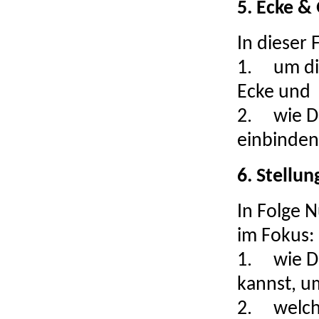
5. Ecke &
In dieser 
1.
um di
Ecke und
2.
wie D
einbinden
6. Stellu
In Folge N
im Fokus:
1.
wie D
kannst, u
2.
welch