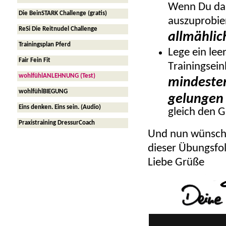
Wenn Du dar
Die BeinSTARK Challenge (gratis)
auszuprobier
ReSi Die Reitnudel Challenge
allmählic
Trainingsplan Pferd
Lege ein lee
Fair Fein Fit
Trainingsein
wohlfühlANLEHNUNG (Test)
mindesten
wohlfühlBIEGUNG
gelungen
Eins denken. Eins sein. (Audio)
gleich den G
Praxistraining DressurCoach
Und nun wünsche
dieser Übungsfo
Liebe Grüße