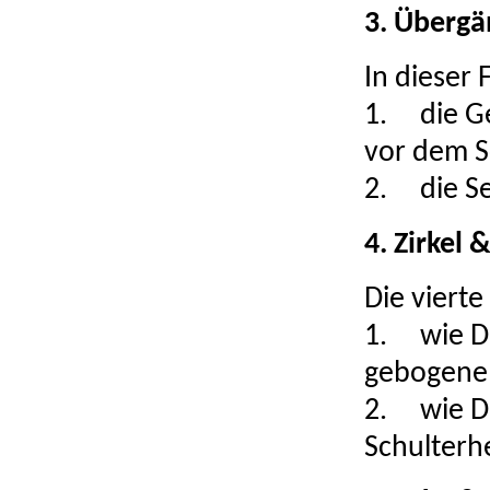
3. Übergä
In dieser 
1.
die G
vor dem S
2.
die S
4. Zirkel 
Die vierte 
1.
wie D
gebogene L
2.
wie D
Schulterh