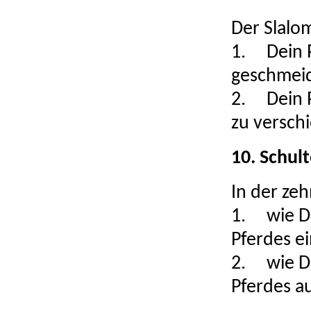
Der Slalom
1.
Dein 
geschmei
2.
Dein
P
zu versch
10. Schult
In der zeh
1.
wie D
Pferdes e
2.
wie D
Pferdes au