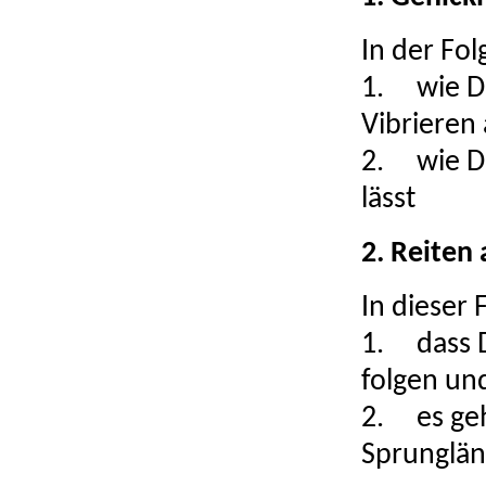
In der Fo
1.
wie D
Vibrieren
2.
wie D
lässt
2. Reiten
In dieser 
1.
dass 
folgen un
2.
es ge
Sprunglän