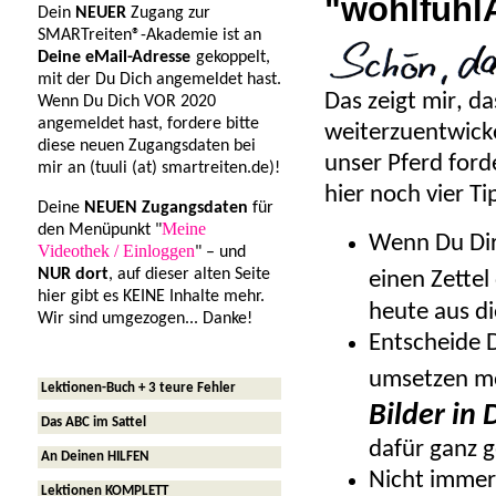
"wohlfüh
Dein
NEUER
Zugang zur
SMARTreiten®-Akademie ist an
Deine eMail-Adresse
gekoppelt,
mit der Du Dich angemeldet hast.
Das zeigt mir, da
Wenn Du Dich VOR 2020
angemeldet hast, fordere bitte
weiterzuentwicke
diese neuen Zugangsdaten bei
unser Pferd ford
mir an (tuuli (at) smartreiten.de)!
hier noch vier T
Deine
NEUEN Zugangsdaten
für
Meine
den Menüpunkt "
Wenn Du Dir 
Videothek / Einloggen
" – und
NUR dort
, auf dieser alten Seite
einen Zettel
hier gibt es KEINE Inhalte mehr.
heute aus d
Wir sind umgezogen... Danke!
Entscheide D
umsetzen mö
Lektionen-Buch + 3 teure Fehler
Bilder in
Das ABC im Sattel
dafür ganz 
An Deinen HILFEN
Nicht immer 
Lektionen KOMPLETT