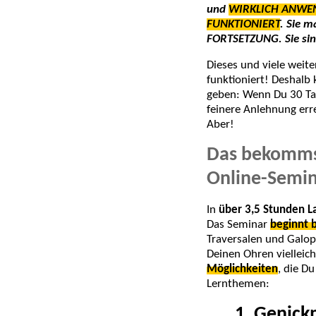
und
WIRKLICH ANWE
FUNKTIONIERT
. Sie m
FORTSETZUNG. Sie sind
Dieses und viele weit
funktioniert! Deshalb
geben: Wenn Du 30 Tag
feinere Anlehnung erre
Aber!
Das bekommst
Online-Semin
In
über 3,5 Stunden La
Das Seminar
beginnt b
Traversalen und Galop
Deinen Ohren vielleic
Möglichkeiten
, die D
Lernthemen:
1. Genic