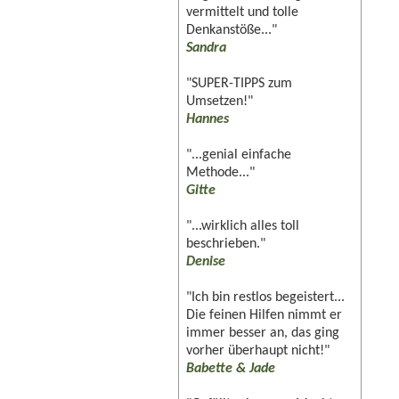
vermittelt und tolle
Denkanstöße..."
Sandra
"SUPER-TIPPS zum
Umsetzen!"
Hannes
"...genial einfache
Methode..."
Gitte
"...wirklich alles toll
beschrieben."
Denise
"Ich bin restlos begeistert...
Die feinen Hilfen nimmt er
immer besser an, das ging
vorher überhaupt nicht!"
Babette & Jade