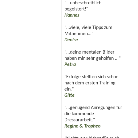
"...unbeschreiblich
begeistert!"
Hannes
"...viele, viele Tipps zum
Mitnehmen..."
Denise
"...deine mentalen Bilder
haben mir sehr geholfen ..."
Petra
"Erfolge stellten sich schon
nach dem ersten Training
ein."
Gitte
"...genügend Anregungen für
die kommende
Dressurarbeit."
Regine & Tropheo