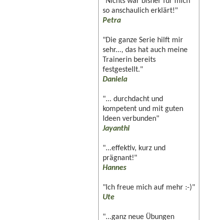
"Nichts war bisher für mich
so anschaulich erklärt!"
Petra
"Die ganze Serie hilft mir
sehr..., das hat auch meine
Trainerin bereits
festgestellt."
Daniela
"... durchdacht und
kompetent und mit guten
Ideen verbunden"
Jayanthi
"...effektiv, kurz und
prägnant!"
Hannes
"Ich freue mich auf mehr :-)"
Ute
"...ganz neue Übungen