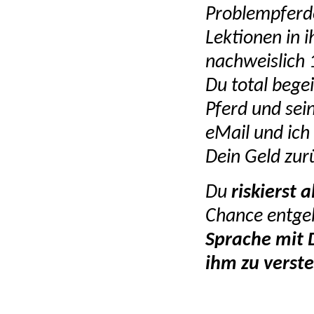
Problempferde
Lektionen in i
nachweislich 
Du total bege
Pferd und sei
eMail
und ich 
Dein Geld zur
Du
riskierst a
Chance entgeh
Sprache mit 
ihm zu verst