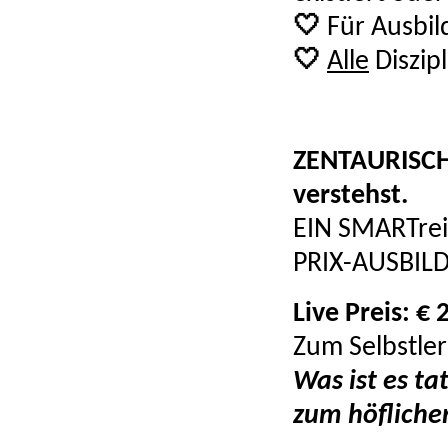
🤍
Für Ausbild
🤍
Alle
Diszip
ZENTAURISCH 
verstehst.
EIN SMARTre
PRIX-AUSBILD
Live Preis: € 
Zum Selbstle
Was ist es ta
zum höfliche