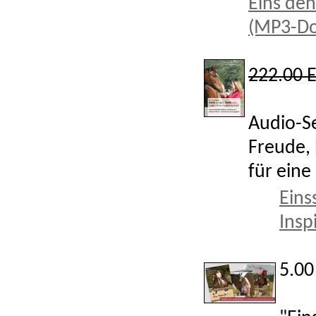
Eins den
(MP3-D
222.00 
Audio-S
Freude, 
für eine
Eins
Insp
5.0