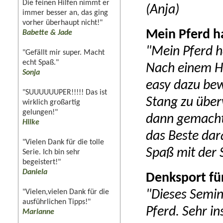
Die feinen Hilfen nimmt er
(Anja)
immer besser an, das ging
vorher überhaupt nicht!"
Mein Pferd h
Babette & Jade
"Mein Pferd h
"Gefällt mir super. Macht
echt Spaß."
Nach einem H
Sonja
easy dazu bew
"SUUUUUUPER!!!!! Das ist
Stang zu über
wirklich großartig
gelungen!"
dann gemacht
Hilke
das Beste dar
"Vielen Dank für die tolle
Spaß mit der 
Serie. Ich bin sehr
begeistert!"
Daniela
Denksport für
"Vielen,vielen Dank für die
"Dieses Semin
ausführlichen Tipps!"
Pferd. Sehr in
Marianne