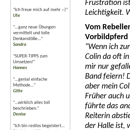
Frustration i
"Ich freue mich auf mehr :-)"
Leichtigkeit.
Ute
Vom Rebelle
"...ganz neue Übungen
vermittelt und tolle
Vorbildpferd
Denkanstöße..."
Sandra
"Wenn ich zurü
Colin da oft 
"SUPER-TIPPS zum
Umsetzen!"
mir nur gefal
Hannes
Band feiern! 
"...genial einfache
aber mein Coli
Methode..."
Gitte
Früher auch u
"...wirklich alles toll
führte das and
beschrieben."
Denise
Reiterin absti
der Halle ist,
"Ich bin restlos begeistert...