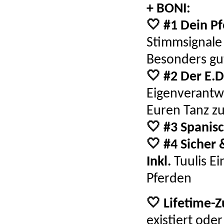
+ BONI:
🤍 #1
Dein P
Stimmsignale 
Besonders gut
🤍 #2
Der E.D
Eigenverantw
Euren Tanz 
🤍 #3 Spanisc
🤍 #4 Sicher 
Inkl.
Tuulis Ei
Pferden
🤍
Lifetime-
existiert ode