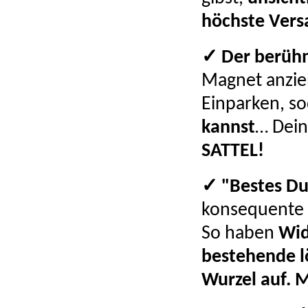
höchste Versa
✓ Der berüh
Magnet anzieh
Einparken, s
kannst
… Dein
SATTEL!
✓ "Bestes Du
konsequente M
So haben
Wid
bestehende l
Wurzel auf.