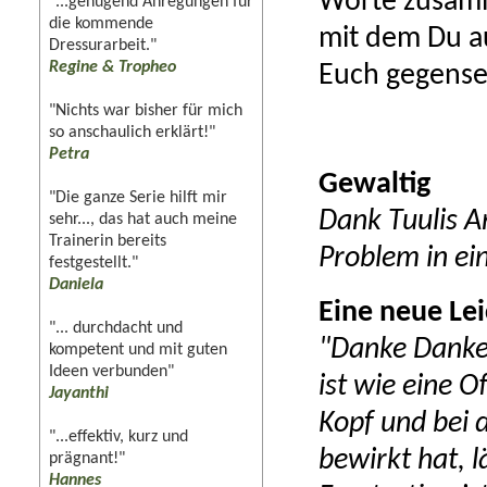
Worte zusamm
"...genügend Anregungen für
die kommende
mit dem Du au
Dressurarbeit."
Regine & Tropheo
Euch gegensei
"Nichts war bisher für mich
so anschaulich erklärt!"
Petra
Gewaltig
"Die ganze Serie hilft mir
Dank Tuulis An
sehr..., das hat auch meine
Trainerin bereits
Problem in ei
festgestellt."
Daniela
Eine neue Lei
"... durchdacht und
"Danke Danke
kompetent und mit guten
Ideen verbunden"
ist wie eine 
Jayanthi
Kopf und bei d
"...effektiv, kurz und
bewirkt hat, 
prägnant!"
Hannes