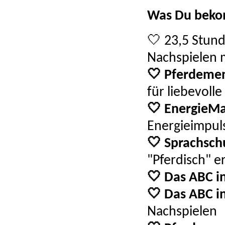
Was Du beko
🤍 23,5 Stun
Nachspielen 
🤍 Pferdemen
für liebevoll
🤍 EnergieMa
Energieimpul
🤍 Sprachsch
"Pferdisch" er
🤍 Das ABC in
🤍 Das ABC in
Nachspielen