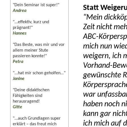
"Dein Seminar ist super!"
Statt Weiger
Andrea
"Mein dickköp
"...effektiv, kurz und
Zeit nicht me
prägnant!"
Hannes
ABC-Körpersp
"Das Beste, was mir und vor
mich nun wied
allem meiner Stute
weigern, ich 
passieren konnte!"
Petra
Vorhand-Beweg
"...hat mir schon geholfen..."
gewünschte Ri
Janine
Körpersprache
"Deine didaktischen
war unfassbar
Fähigkeiten sind
herausragend!
haben noch ni
Gitte
kann gar nich
"...auch Grundlagen super
ich mich auf 
erklärt – das freut mich