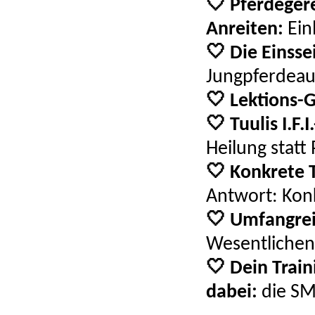
🤍 Pferdeger
Anreiten:
Ein
🤍 Die Einsse
Jungpferdeau
🤍 Lektions-
🤍 Tuulis I.F.
Heilung statt 
🤍 Konkrete 
Antwort: Konk
🤍 Umfangre
Wesentlichen
🤍 Dein Train
dabei:
die SM