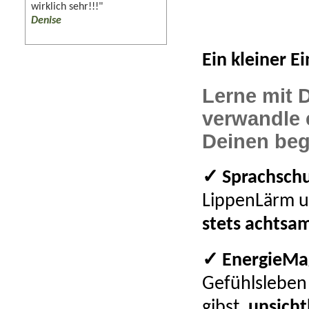
wirklich sehr!!!"
Denise
Ein kleiner E
Lerne mit 
verwandle e
Deinen beg
✓ Sprachsch
LippenLärm u
stets achtsam
✓ EnergieMa
Gefühlsleben
gibst,
unsicht