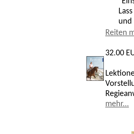
"Ein
Lass
und 
Reiten m
32.00 E
Lektione
Vorstell
Regiean
mehr...