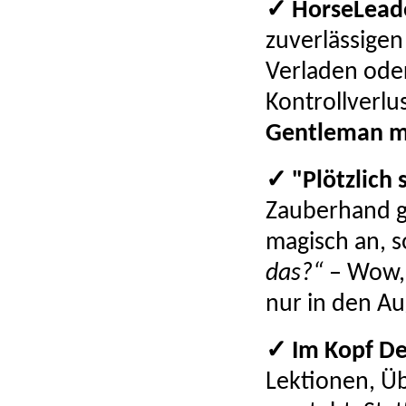
✓ HorseLead
zuverlässige
Verladen ode
Kontrollverlu
Gentleman ma
✓ "Plötzlich 
Zauberhand ge
magisch an, s
das?“
– Wow
nur in den A
✓ Im Kopf De
Lektionen, Üb