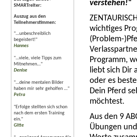
verstehen!“
SMARTreiter:
Auszug aus den
ZENTAURISCH®
Teilnehmerstimmen:
wichtiges Pr
"...unbeschreiblich
(Problem-)Pfe
begeistert!"
Hannes
Verlasspartne
"...viele, viele Tipps zum
Programm, we
Mitnehmen..."
liebt sich Di
Denise
oder es best
"...deine mentalen Bilder
haben mir sehr geholfen ..."
Dein Pferd se
Petra
möchtest.
"Erfolge stellten sich schon
nach dem ersten Training
Aus den 9 AB
ein."
Gitte
Übungen und 