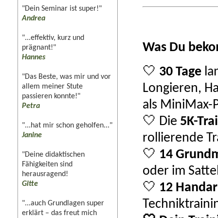
"Dein Seminar ist super!"
Andrea
"...effektiv, kurz und
Was Du beko
prägnant!"
Hannes
🤍
30 Tage
la
"Das Beste, was mir und vor
Longieren, Ha
allem meiner Stute
passieren konnte!"
als MiniMax
Petra
🤍 Die
5K-Tra
"...hat mir schon geholfen..."
Janine
rollierende T
🤍
14 Grundm
"Deine didaktischen
Fähigkeiten sind
oder im Satte
herausragend!
Gitte
🤍
12 Handar
Techniktraini
"...auch Grundlagen super
erklärt – das freut mich