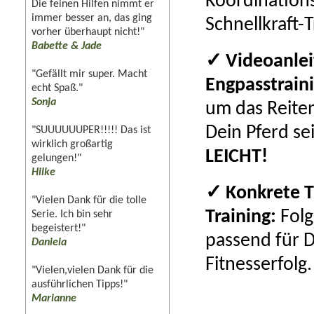
Koordinations
Die feinen Hilfen nimmt er
immer besser an, das ging
Schnellkraft-T
vorher überhaupt nicht!"
Babette & Jade
✓ Videoanlei
"Gefällt mir super. Macht
Engpasstrain
echt Spaß."
Sonja
um das Reiten
Dein Pferd se
"SUUUUUUPER!!!!! Das ist
wirklich großartig
LEICHT!
gelungen!"
Hilke
✓ Konkrete Tr
"Vielen Dank für die tolle
Training:
Folg
Serie. Ich bin sehr
begeistert!"
passend für D
Daniela
Fitnesserfolg
"Vielen,vielen Dank für die
ausführlichen Tipps!"
Marianne