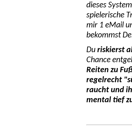
dieses System
spielerische 
mir 1 eMail
un
bekommst Dei
Du
riskierst a
Chance entgeh
Reiten zu Fu
regelrecht
"s
raucht und ih
mental tief z