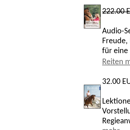
222.00 
Audio-S
Freude, 
für eine
Reiten m
32.00 E
Lektione
Vorstell
Regiean