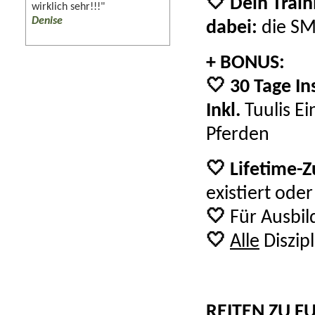
🤍 Dein Train
wirklich sehr!!!"
Denise
dabei:
die SM
+ BONUS:
🤍 30 Tage In
Inkl.
Tuulis Ei
Pferden
🤍
Lifetime-
existiert ode
🤍
Für Ausbild
🤍
Alle
Diszip
REITEN ZU FU