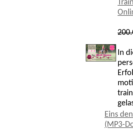
Trai
Onli
200.
In d
pers
Erfo
moti
train
gela
Eins den
(MP3-D