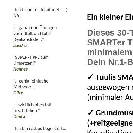
"Ich freue mich auf mehr :-)"
Ein kleiner E
Ute
"...ganz neue Übungen
Dieses 30-
vermittelt und tolle
Denkanstöße..."
SMARTer Tr
Sandra
minimalem 
"SUPER-TIPPS zum
Dein Nr.1-B
Umsetzen!"
Hannes
✓ Tuulis SMA
"...genial einfache
ausgewogen m
Methode..."
Gitte
(minimaler A
"...wirklich alles toll
beschrieben."
✓ Grundmuste
Denise
(+reitgeeigne
"Ich bin restlos begeistert...