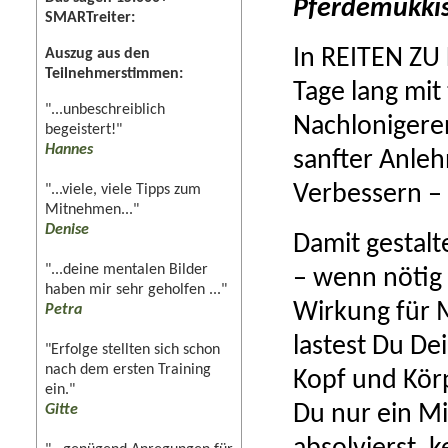
Pferdemukkis
SMARTreiter:
In REITEN ZU 
Auszug aus den
Teilnehmerstimmen:
Tage lang mit
"...unbeschreiblich
Nachlonigeren
begeistert!"
Hannes
sanfter Anle
Verbessern –
"...viele, viele Tipps zum
Mitnehmen..."
Denise
Damit gestalt
"...deine mentalen Bilder
– wenn nötig
haben mir sehr geholfen ..."
Wirkung für 
Petra
lastest Du De
"Erfolge stellten sich schon
nach dem ersten Training
Kopf und Körp
ein."
Du nur ein M
Gitte