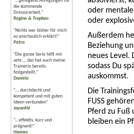
absolvierst,
"...genügend Anregungen für
die kommende
oder mentale 
Dressurarbeit."
Regine & Tropheo
oder explosi
"Nichts war bisher für mich
Außerdem heb
so anschaulich erklärt!"
Petra
Beziehung und
neues Level. D
"Die ganze Serie hilft mir
sehr..., das hat auch meine
sodass Du spät
Trainerin bereits
festgestellt."
auskommst.
Daniela
Die Training
"... durchdacht und
kompetent und mit guten
FUSS gehören
Ideen verbunden"
Jayanthi
Pferd zu Fuß u
bleiben ein P
"...effektiv, kurz und
prägnant!"
Hannes