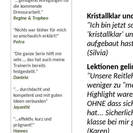
"...genügend Anregungen für
die kommende
Dressurarbeit."
Kristallklar un
Regine & Tropheo
"Ich bin jetzt 
"Nichts war bisher für mich
'kristallklar' 
so anschaulich erklärt!"
Petra
aufgebaut hast.
(Silvia)
"Die ganze Serie hilft mir
sehr..., das hat auch meine
Trainerin bereits
Lektionen geli
festgestellt."
"Unsere Reitle
Daniela
weniger zu "me
"... durchdacht und
Highlight war
kompetent und mit guten
Ideen verbunden"
OHNE dass sic
Jayanthi
hat... Sicherl
"...effektiv, kurz und
klasse bei mir
prägnant!"
(Karen)
Hannes