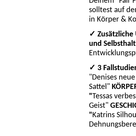
Deinem "Fair F
solltest auf 
in Körper & K
✓ Zusätzliche
und Selbsthal
Entwicklungsp
✓ 3 Fallstudie
"Denises neue 
Sattel"
KÖRPER
"
Tessas verbes
Geist"
GESCHI
"
Katrins Silho
Dehnungsberei