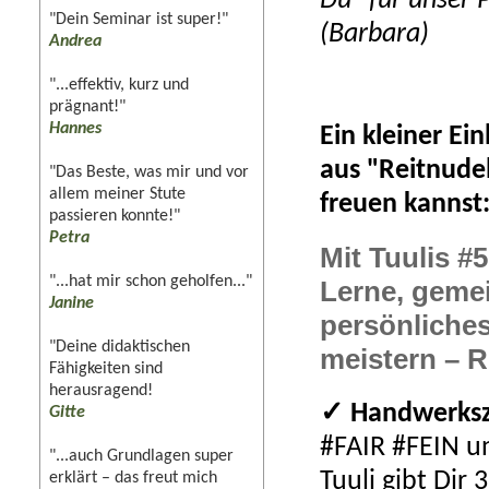
Du" für unser 
"Dein Seminar ist super!"
(Barbara)
Andrea
"...effektiv, kurz und
prägnant!"
Hannes
Ein kleiner E
aus "Reitnude
"Das Beste, was mir und vor
allem meiner Stute
freuen kannst
passieren konnte!"
Petra
Mit Tuulis #
"...hat mir schon geholfen..."
Lerne, geme
Janine
persönliche
"Deine didaktischen
meistern – Ri
Fähigkeiten sind
herausragend!
✓ Handwerksz
Gitte
#FAIR #FEIN un
"...auch Grundlagen super
Tuuli gibt Dir 
erklärt – das freut mich