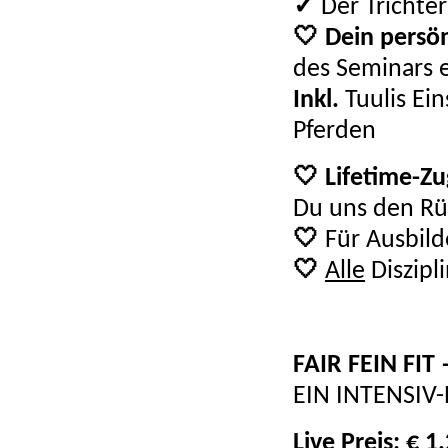
✓
Der Trichte
🤍 Dein persön
des Seminars e
Inkl.
Tuulis Ein
Pferden
🤍
Lifetime-Z
Du uns den Rü
🤍
Für Ausbilde
🤍
Alle
Diszipl
FAIR FEIN FIT 
EIN INTENSIV
Live Preis: € 1