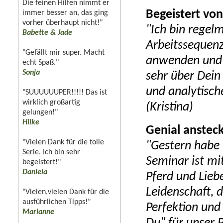
Die feinen Hilfen nimmt er
Begeistert vo
immer besser an, das ging
vorher überhaupt nicht!"
"Ich bin regel
Babette & Jade
Arbeitssequenz
"Gefällt mir super. Macht
anwenden und d
echt Spaß."
Sonja
sehr über Dei
und analytisch
"SUUUUUUPER!!!!! Das ist
wirklich großartig
(Kristina)
gelungen!"
Hilke
Genial anstec
"Vielen Dank für die tolle
"Gestern habe 
Serie. Ich bin sehr
Seminar ist mit
begeistert!"
Daniela
Pferd und Lieb
Leidenschaft, 
"Vielen,vielen Dank für die
ausführlichen Tipps!"
Perfektion und
Marianne