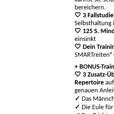
bereichern.
🤍 3 Fallstudi
Selbsthaltung
🤍 125 S. Mi
einsinkt
🤍 Dein Traini
SMARTreiten®-
+ BONUS-Train
🤍 3 Zusatz-Üb
Repertoire
auf
genauen Anlei
✓
Das Männche
✓
Die Eule fü