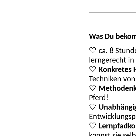
Was Du beko
🤍 ca. 8 Stun
lerngerecht in
🤍
Konkretes
Techniken von 
🤍
Methodenk
Pferd!
🤍
Unabhängig
Entwicklungsp
🤍
Lernpfadk
kannst sie sel