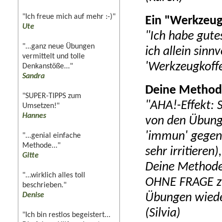
"Ich freue mich auf mehr :-)"
Ein "Werkzeug
Ute
"Ich habe gut
"...ganz neue Übungen
ich allein sinnv
vermittelt und tolle
'Werkzeugkoffe
Denkanstöße..."
Sandra
Deine Methode
"SUPER-TIPPS zum
"AHA!-Effekt: 
Umsetzen!"
Hannes
von den Übunge
'immun' gegen 
"...genial einfache
Methode..."
sehr irritieren
Gitte
Deine Methode 
"...wirklich alles toll
OHNE FRAGE zu
beschrieben."
Denise
Übungen wieder
(Silvia)
"Ich bin restlos begeistert...