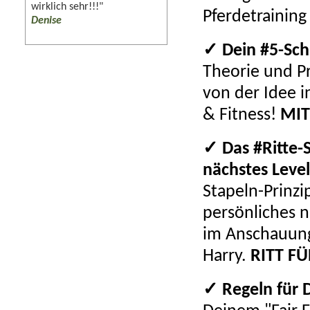
wirklich sehr!!!"
Pferdetraining
Denise
✓ Dein #5-Schr
Theorie und Pr
von der Idee 
& Fitness!
MIT
✓ Das #Ritte-
nächstes Leve
Stapeln-Prinz
persönliches n
im Anschauungs
Harry.
RITT FÜ
✓ Regeln für 