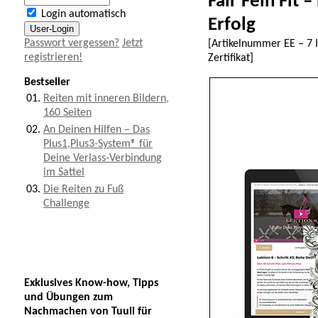
Fair Fein Fit 
Login automatisch
Erfolg
Passwort vergessen?
Jetzt
[Artikelnummer
EE – 7 
registrieren!
Zertifikat
]
Bestseller
01.
Reiten mit inneren Bildern,
160 Seiten
02.
An Deinen Hilfen – Das
Plus1,Plus3-System® für
Deine Verlass-Verbindung
im Sattel
03.
Die Reiten zu Fuß
Challenge
Exklusives Know-how, Tipps
und Übungen zum
Nachmachen von Tuuli für